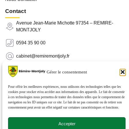
Contact
Avenue Jean-Marie Michotte 97354 – REMIRE-
MONTJOLY
0594 35 90 00
cabinet@remiremontjoly.fr
Newsletter
Gérer le consentement
Inscrivez-vous à notre Newsletter pour recevoir des
nouvelles de votre commune.
Pour offrir les meilleures expériences, nous utilisons des technologies telles que les
cookies pour stocker et/ou accéder aux informations des appareils. Le fait de consentir
à ces technologies nous permettra de traiter des données telles que le comportement de
navigation ou les ID uniques sur ce site. Le fait de ne pas consentir ou de retirer son
consentement peut avoir un effet négatif sur certaines caractéristiques et fonctions.
Accepter