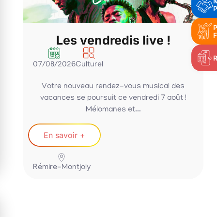
P
P
F
Les vendredis live !
07/08/2026
Culturel
Votre nouveau rendez-vous musical des
vacances se poursuit ce vendredi 7 août !
Mélomanes et...
En savoir +
Rémire-Montjoly
P