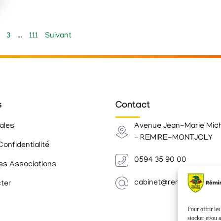
3
…
111
Suivant
s
Contact
ales
Avenue Jean-Marie Mic
– REMIRE-MONTJOLY
Confidentialité
0594 35 90 00
es Associations
cabinet@remiremontjoly.
ter
Pour offrir le
stocker et/ou 