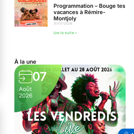
Programmation – Bouge tes
vacances à Rémire-
Montjoly
31/07/2026
Lire la suite »
À la une
07
Août
A
2026
2