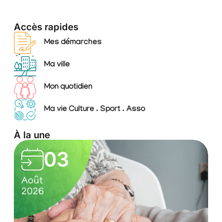
Accès rapides
Mes démarches
Ma ville
Mon quotidien
Ma vie Culture . Sport . Asso
À la une
03
o
0
S
n
Août
A
3
é
2026
2
f
/
n
é
0
i