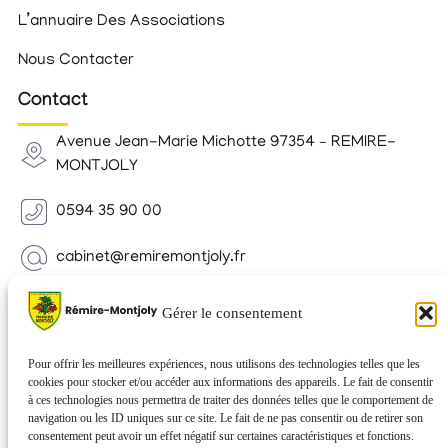
L’annuaire Des Associations
Nous Contacter
Contact
Avenue Jean-Marie Michotte 97354 – REMIRE-
MONTJOLY
0594 35 90 00
cabinet@remiremontjoly.fr
Newsletter
Gérer le consentement
Inscrivez-vous à notre Newsletter pour recevoir des
nouvelles de votre commune.
Pour offrir les meilleures expériences, nous utilisons des technologies telles que les
cookies pour stocker et/ou accéder aux informations des appareils. Le fait de consentir
à ces technologies nous permettra de traiter des données telles que le comportement de
navigation ou les ID uniques sur ce site. Le fait de ne pas consentir ou de retirer son
consentement peut avoir un effet négatif sur certaines caractéristiques et fonctions.