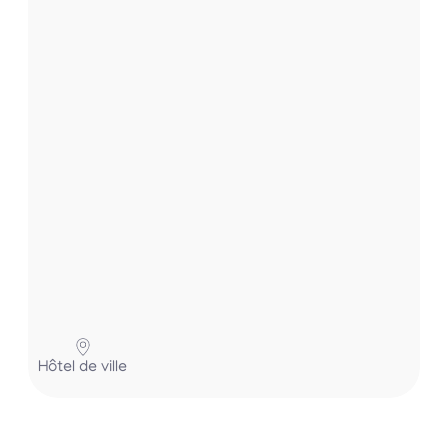
r
.
.
.
Hôtel de ville